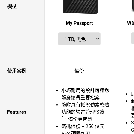
機型
My Passport
WD
使用案例
備份
小巧耐用的設計可讓您
隨身攜帶重要檔案
隨附具有抵禦勒索軟體
Features
功能的裝置管理軟體
2
，備份更智慧
S
密碼保護 + 256 位元
G
AES 硬體加密