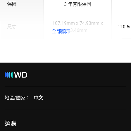
保固
3 年有限保固
107.19mm x 74.93mm x
尺寸
110.5
13.46mm
全部顯示
地區/國家：
中文
選購