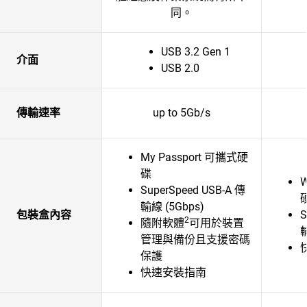
同。
USB 3.2 Gen 1
介面
USB 2.0
傳輸速率
up to 5Gb/s
My Passport 可攜式硬
碟
W
SuperSpeed USB-A 傳
輸線 (5Gbps)
包裝盒內容
S
2
隨附軟體
可用於裝置
輸
管理與備份且支援密碼
保護
快速安裝指南