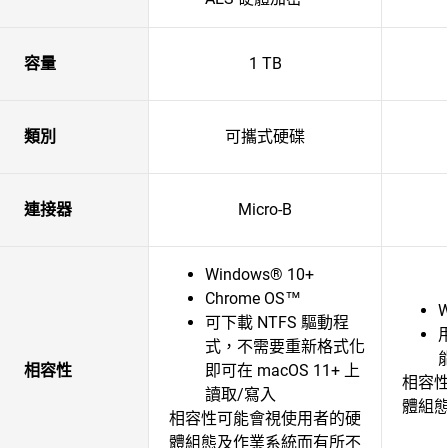
容量
1 TB
類別
可攜式硬碟
連接器
Micro-B
Windows® 10+
Chrome OS™
W
可下載 NTFS 驅動程
式，不需要重新格式化
相容性
即可在 macOS 11+ 上
相容
讀取/寫入
體組
相容性可能會視使用者的硬
體組態及作業系統而有所不