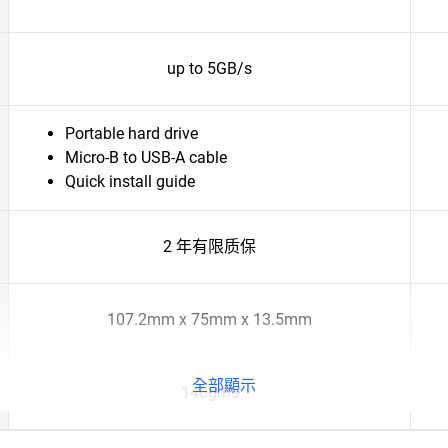
up to 5GB/s
Portable hard drive
Micro-B to USB-A cable
Quick install guide
2 年有限质保
107.2mm x 75mm x 13.5mm
全部顯示
140gms