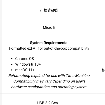
可攜式硬碟
Micro B
System Requirements
Formatted exFAT for out-of-the-box compatibility
Chrome OS
Windows® 10+
macOS 11+
Reformatting required for use with Time Machine.
Compatibility may vary depending on user’s
hardware configuration and operating system.
USB 3.2 Gen 1