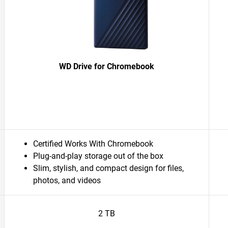
WD Drive for Chromebook
Certified Works With Chromebook
Plug-and-play storage out of the box
Slim, stylish, and compact design for files,
photos, and videos
2 TB