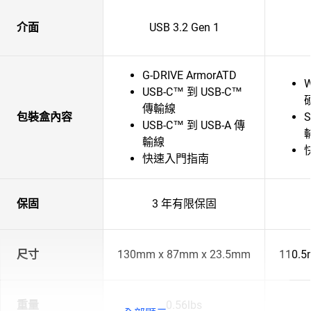
介面
USB 3.2 Gen 1
G-DRIVE ArmorATD
W
USB-C™ 到 USB-C™
傳輸線
包裝盒內容
S
USB-C™ 到 USB-A 傳
輸
輸線
快速入門指南
保固
3 年有限保固
尺寸
130mm x 87mm x 23.5mm
110.5
重量
0.56lbs