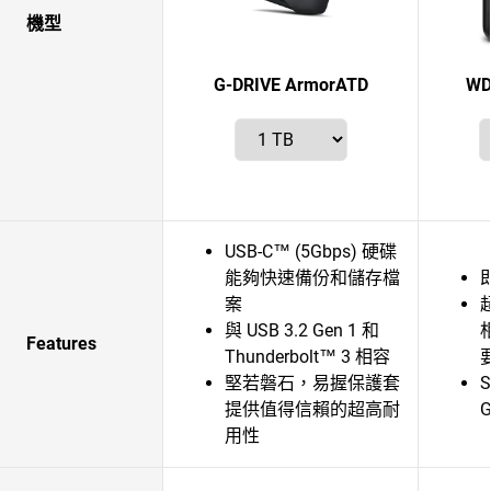
機型
G-DRIVE ArmorATD
WD
USB-C™ (5Gbps) 硬碟
能夠快速備份和儲存檔
案
與 USB 3.2 Gen 1 和
Features
Thunderbolt™ 3 相容
堅若磐石，易握保護套
S
提供值得信賴的超高耐
G
用性