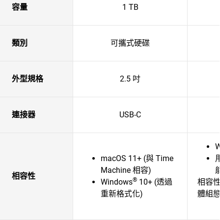
容量
1 TB
類別
可攜式硬碟
外型規格
2.5 吋
連接器
USB-C
W
macOS 11+ (與 Time
Machine 相容)
相容性
®
Windows
10+ (透過
相容
重新格式化)
體組