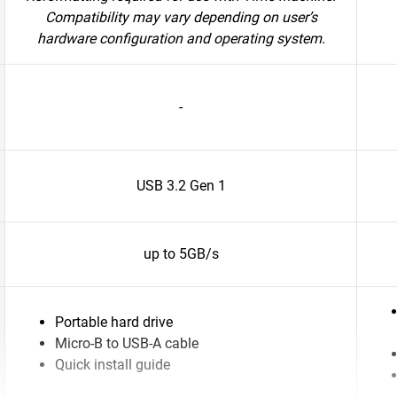
Compatibility may vary depending on user’s
hardware configuration and operating system.
-
USB 3.2 Gen 1
up to 5GB/s
Portable hard drive
Micro-B to USB-A cable
Quick install guide