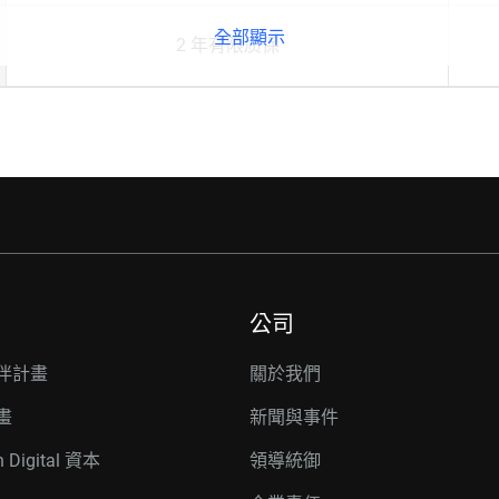
全部顯示
2 年有限质保
公司
伴計畫
關於我們
畫
新聞與事件
n Digital 資本
領導統御