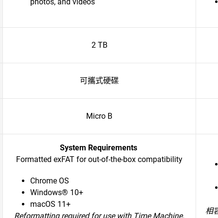
photos, and videos
2 TB
可攜式硬碟
Micro B
System Requirements
Formatted exFAT for out-of-the-box compatibility
Chrome OS
Windows® 10+
macOS 11+
相
Reformatting required for use with Time Machine.