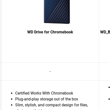
WD Drive for Chromebook
WD_B
-
Certified Works With Chromebook
Plug-and-play storage out of the box
Slim, stylish, and compact design for files,