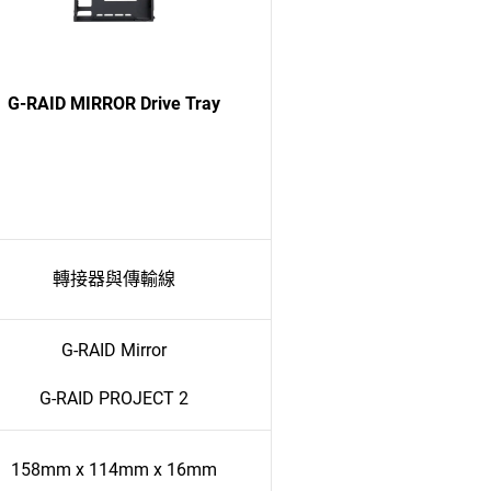
G-RAID MIRROR Drive Tray
轉接器與傳輸線
G-RAID Mirror
G-RAID PROJECT 2
158mm x 114mm x 16mm