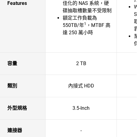
Features
佳化的 NAS 系統，硬
W
碟抽取槽數量不受限制
S
額定工作負載為
1
550TB/年
，MTBF 高
達 250 萬小時
容量
2 TB
類別
內接式 HDD
外型規格
3.5-Inch
連接器
-