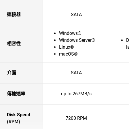
連接器
SATA
Windows®
Windows Server®
D
相容性
Linux®
l
macOS®
介面
SATA
傳輸速率
up to 267MB/s
Disk Speed
7200 RPM
(RPM)