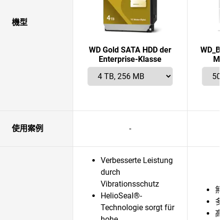
機型
WD Gold SATA HDD der
WD_B
Enterprise-Klasse
M
使用案例
-
Verbesserte Leistung
durch
Vibrationsschutz
HelioSeal®-
Technologie sorgt für
hohe