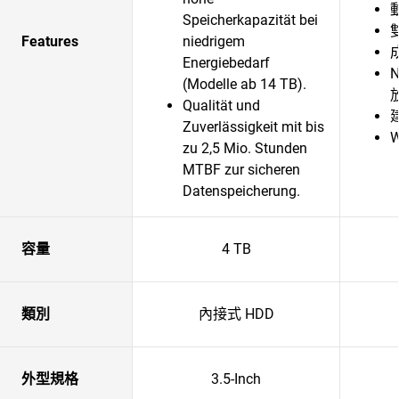
Speicherkapazität bei
Features
niedrigem
Energiebedarf
(Modelle ab 14 TB).
Qualität und
Zuverlässigkeit mit bis
zu 2,5 Mio. Stunden
MTBF zur sicheren
Datenspeicherung.
容量
4 TB
類別
內接式 HDD
外型規格
3.5-Inch