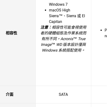
Windows 7
macOS High
Sierra™、Sierra 或 El
Capitan
注意：
相容性可能會視使用
P
相容性
者的硬體組態及作業系統而
r
有所不同。
Acronis™ True
Image™ WD 版本設計僅與
Windows 系統搭配使用。
介面
SATA