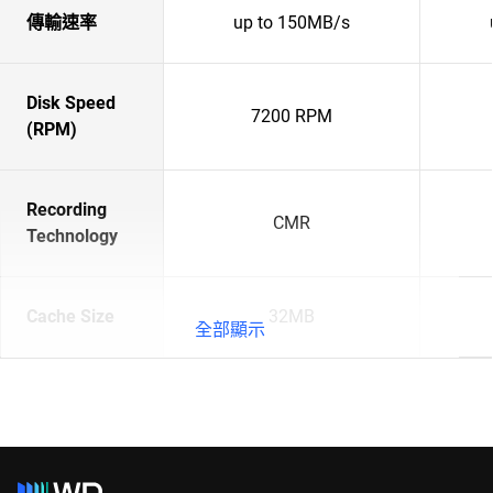
傳輸速率
up to 150MB/s
Disk Speed
7200 RPM
(RPM)
Recording
CMR
Technology
Cache Size
32MB
全部顯示