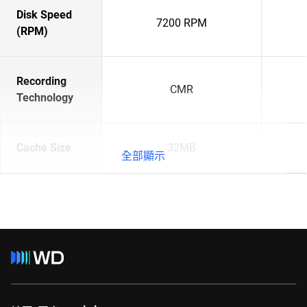
Disk Speed
7200 RPM
(RPM)
Recording
CMR
Technology
Cache Size
32MB
全部顯示