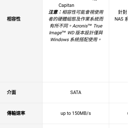
Capitan
注意：
相容性可能會視使用
針對
相容性
者的硬體組態及作業系統而
NAS
有所不同。
Acronis™ True
Image™ WD 版本設計僅與
Windows 系統搭配使用。
介面
SATA
傳輸速率
up to 150MB/s