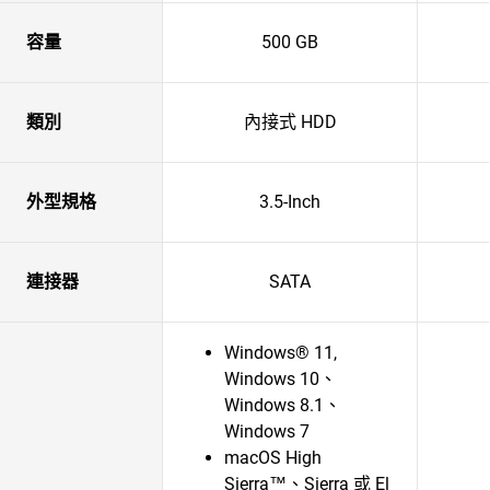
容量
500 GB
類別
內接式 HDD
外型規格
3.5-Inch
連接器
SATA
Windows® 11,
Windows 10、
Windows 8.1、
Windows 7
macOS High
Sierra™、Sierra 或 El