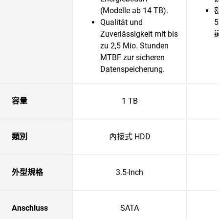
(Modelle ab 14 TB).
Qualität und
5
Zuverlässigkeit mit bis
zu 2,5 Mio. Stunden
MTBF zur sicheren
Datenspeicherung.
容量
1 TB
類別
內接式 HDD
外型規格
3.5-Inch
Anschluss
SATA