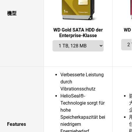
機型
WD Gold SATA HDD der
WD 
Enterprise-Klasse
Verbesserte Leistung
durch
Vibrationsschutz
HelioSeal®-
Technologie sorgt für
hohe
Speicherkapazität bei
Features
niedrigem
Energiebedarf