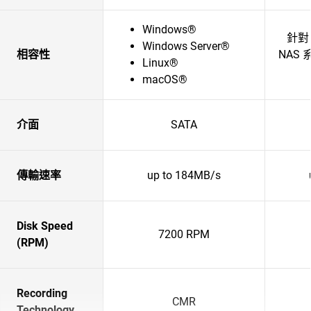
Windows®
針對
Windows Server®
相容性
NAS
Linux®
macOS®
介面
SATA
傳輸速率
up to 184MB/s
Disk Speed
7200 RPM
(RPM)
Recording
CMR
Technology