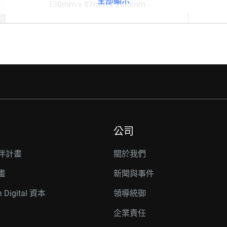
全部顯示
130mm x 87mm x 23.5mm
公司
伴計畫
關於我們
畫
新聞與事件
n Digital 資本
領導統御
企業責任