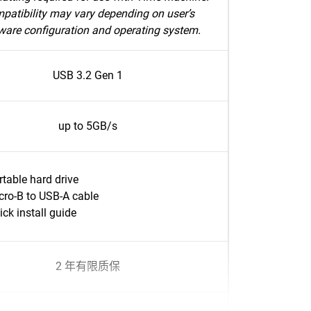
patibility may vary depending on user’s
ware configuration and operating system.
USB 3.2 Gen 1
up to 5GB/s
rtable hard drive
cro-B to USB-A cable
ick install guide
2 年有限质保