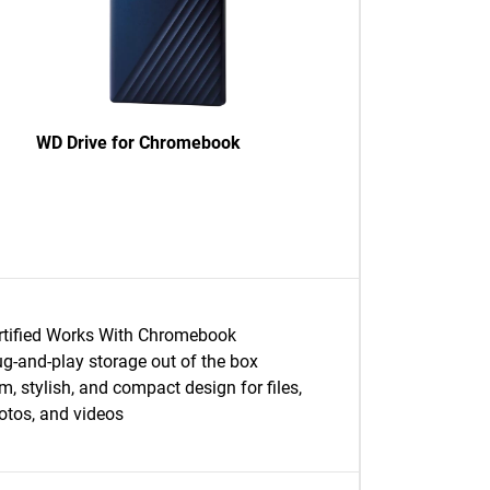
WD Drive for Chromebook
rtified Works With Chromebook
ug-and-play storage out of the box
im, stylish, and compact design for files,
otos, and videos