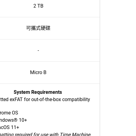
2 TB
可攜式硬碟
-
Micro B
System Requirements
ted exFAT for out-of-the-box compatibility
rome OS
ndows® 10+
cOS 11+
atting required for use with Time Machine.