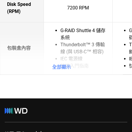
Disk Speed
7200 RPM
(RPM)
G-RAID Shuttle 4 儲存
G
系統
Thunderbolt™ 3 傳輸
T
包裝盒內容
線 (與 USB-C™ 相容)
線
IEC 電源線
快速入門指南
全部顯示