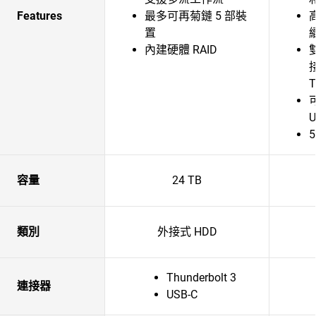
Features
最多可再菊鏈 5 部裝
置
內建硬體 RAID
雙
T
U
容量
24 TB
類別
外接式 HDD
Thunderbolt 3
連接器
USB-C