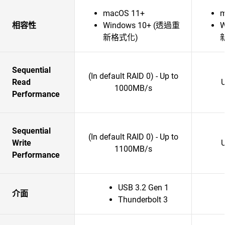
macOS 11+
m
相容性
Windows 10+ (透過重
W
新格式化)
Sequential
(In default RAID 0) - Up to
Read
1000MB/s
Performance
Sequential
(In default RAID 0) - Up to
Write
1100MB/s
Performance
USB 3.2 Gen 1
介面
Thunderbolt 3