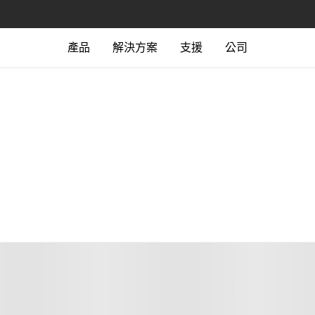
產品
解決方案
支援
公司