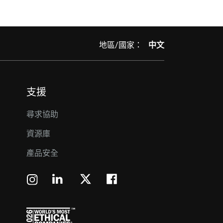
地區/國家：
中文
支援
尋求協助
資源庫
產品安全