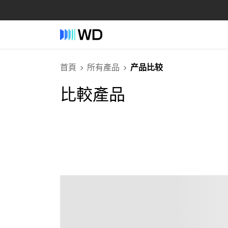
首頁
所有產品
产品比较
比較產品