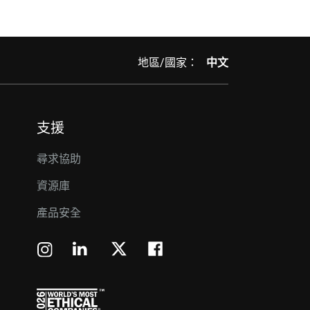
地區/國家：
中文
支援
尋求協助
資源庫
產品安全