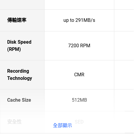
傳輸速率
up to 291MB/s
Disk Speed
7200 RPM
(RPM)
Recording
CMR
Technology
Cache Size
512MB
安全性
SED
全部顯示