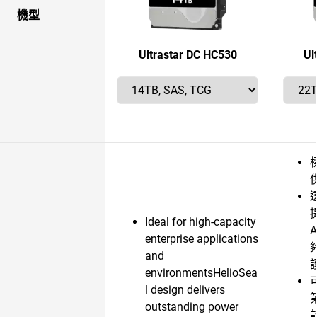
機型
Ultrastar DC HC530
Ul
透
Ideal for high-capacity
enterprise applications
and
environmentsHelioSea
l design delivers
第
outstanding power