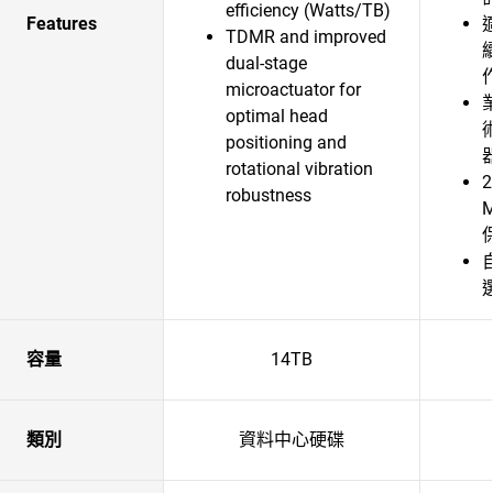
efficiency (Watts/TB)
Features
TDMR and improved
dual-stage
microactuator for
optimal head
positioning and
器
rotational vibration
robustness
容量
14TB
類別
資料中心硬碟