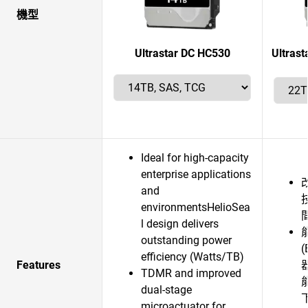
機型
Ultrastar DC HC530
Ultra
Ideal for high-capacity
enterprise applications
and
environmentsHelioSea
l design delivers
outstanding power
efficiency (Watts/TB)
Features
器
TDMR and improved
dual-stage
microactuator for