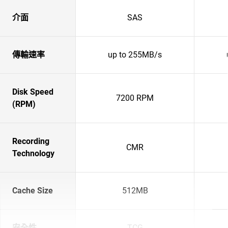
介面
SAS
傳輸速率
up to 255MB/s
Disk Speed
7200 RPM
(RPM)
Recording
CMR
Technology
Cache Size
512MB
安全性
TCG