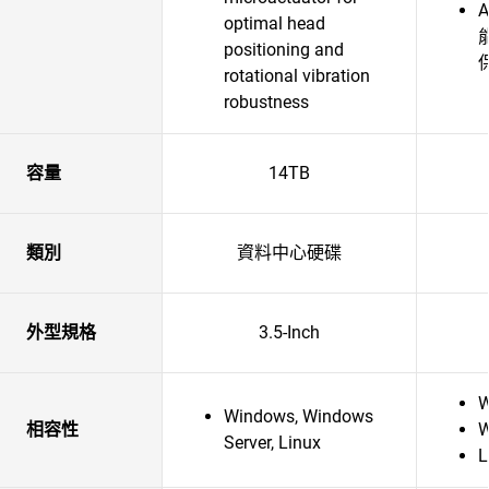
optimal head
positioning and
rotational vibration
robustness
容量
14TB
類別
資料中心硬碟
外型規格
3.5-Inch
W
Windows, Windows
相容性
W
Server, Linux
L