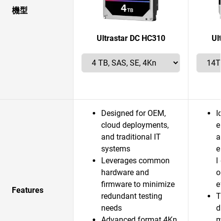
機型
Ultrastar DC HC310
Ul
Designed for OEM,
I
cloud deployments,
e
and traditional IT
a
systems
e
Leverages common
l
hardware and
o
firmware to minimize
e
Features
redundant testing
T
needs
d
Advanced format 4Kn
m