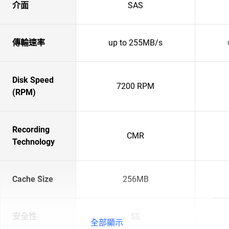
介面
SAS
傳輸速率
up to 255MB/s
Disk Speed
7200 RPM
(RPM)
Recording
CMR
Technology
Cache Size
256MB
安全性
SE
全部顯示