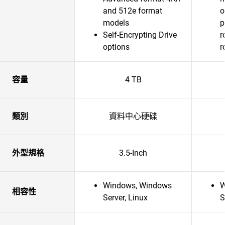
and 512e format
o
models
p
Self-Encrypting Drive
r
options
r
容量
4 TB
類別
資料中心硬碟
外型規格
3.5-Inch
Windows, Windows
W
相容性
Server, Linux
S