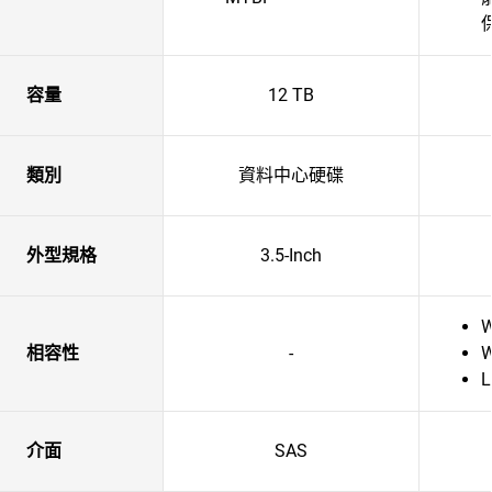
容量
12 TB
類別
資料中心硬碟
外型規格
3.5-Inch
W
相容性
-
W
L
介面
SAS