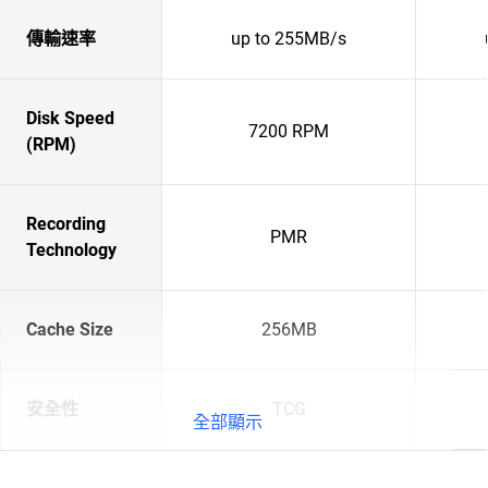
傳輸速率
up to 255MB/s
Disk Speed
7200 RPM
(RPM)
Recording
PMR
Technology
Cache Size
256MB
安全性
TCG
全部顯示