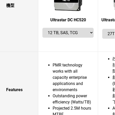
機型
Ultrastar DC HC520
Ultra
PMR technology
works with all
capacity enterprise
applications and
Features
environments
器
Outstanding power
efficiency (Watts/TB)
Projected 2.5M hours
MTBF