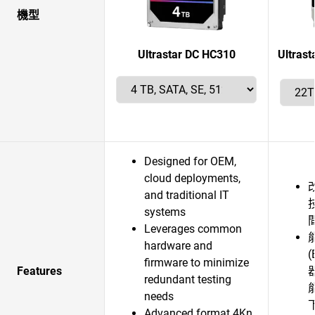
機型
Ultrastar DC HC310
Ultra
Designed for OEM,
cloud deployments,
and traditional IT
systems
Leverages common
hardware and
firmware to minimize
Features
器
redundant testing
needs
Advanced format 4Kn