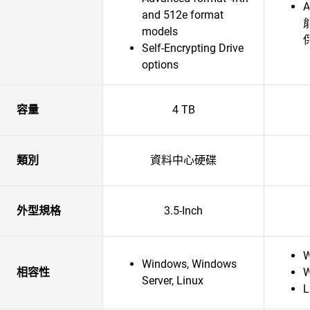
and 512e format
models
Self-Encrypting Drive
options
容量
4 TB
類別
資料中心硬碟
外型規格
3.5-Inch
W
Windows, Windows
相容性
W
Server, Linux
L