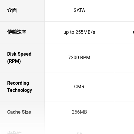
介面
SATA
傳輸速率
up to 255MB/s
Disk Speed
7200 RPM
(RPM)
Recording
CMR
Technology
Cache Size
256MB
安全性
SE