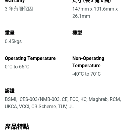
Warranty
尺寸 (長 x 寬 x 高)
3 年有限保固
147mm x 101.6mm x
26.1mm
重量
機型
0.45kgs
Operating Temperature
Non-Operating
Temperature
0°C to 65°C
-40°C to 70°C
認證
BSMI, ICES-003/NMB-003, CE, FCC, KC, Maghreb, RCM,
UKCA, VCCI, CB-Scheme, TUV, UL
產品特點