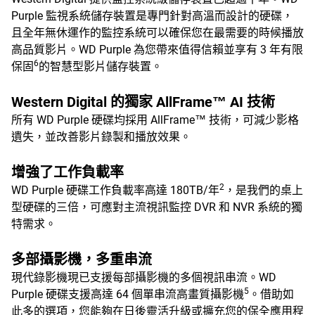
Purple 監視系統儲存裝置是專門針對高溫而設計的硬碟，
且全年無休運作的監控系統可以確保您在最需要的時候播放
高品質影片。WD Purple 為您帶來值得信賴並享有 3 年有限
6
保固
的智慧型影片儲存裝置。
Western Digital 的獨家 AllFrame™ AI 技術
所有 WD Purple 硬碟均採用 AllFrame™ 技術，可減少影格
遺失，並改善影片錄製和播放效果。
增強了工作負載率
2
WD Purple 硬碟工作負載率高達 180TB/年
，是我們的桌上
型硬碟的三倍，可應對主流視訊監控 DVR 和 NVR 系統的獨
特需求。
多部攝影機，多重串流
現代錄影機現已支援每部攝影機的多個視訊串流。WD
5
Purple 硬碟支援高達 64 個單串流高畫質攝影機
。借助如
此多的選項，您能夠在日後靈活升級或擴充您的保全應用程