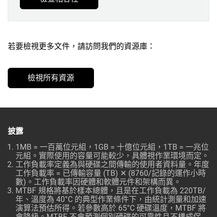
若要檢視更多文件，請訪問我們的資源庫：
檢視所有資源
披露
1MB = 一百萬位元組，1GB = 十億位元組，1TB = 一兆位
元組。實際使用的容量可能較少，具體視作業環境而定。
工作負載率定義為與硬碟之間傳輸的使用者資料量。年度
工作負載率 = 已傳輸容量 (TB) ✕ (8760/記錄的運作小時
數)。工作負載率因硬體和軟體元件和架構而異。
MTBF 規格將基於樣本總體，且是在工作負載為 220TB/
年、溫度為 40°C 的典型作業條件下，由統計測量和加速
演算法預估所得。若參數高於 65°C 硬碟溫度，MTBF 將
會降級。MTBF 不會預測個別硬碟的可靠性且不構成保