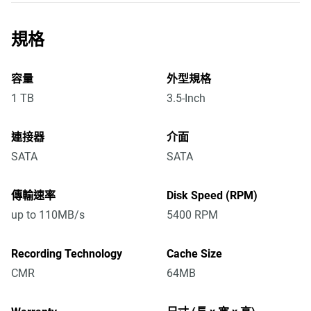
規格
容量
外型規格
1 TB
3.5-Inch
連接器
介面
SATA
SATA
傳輸速率
Disk Speed (RPM)
up to 110MB/s
5400 RPM
Recording Technology
Cache Size
CMR
64MB