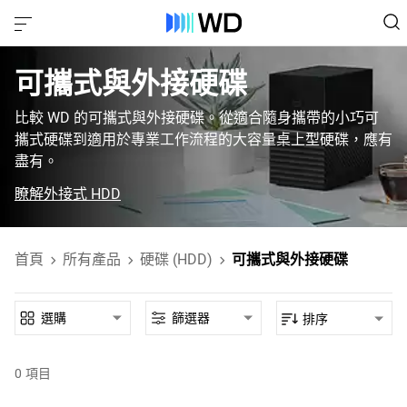
可攜式與外接硬碟
比較 WD 的可攜式與外接硬碟。從適合隨身攜帶的小巧可
攜式硬碟到適用於專業工作流程的大容量桌上型硬碟，應有
盡有。
瞭解外接式 HDD
首頁
所有產品
硬碟 (HDD)
可攜式與外接硬碟
選購
篩選器
排序
0
項目