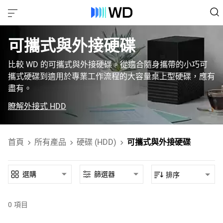
可攜式與外接硬碟
比較 WD 的可攜式與外接硬碟。從適合隨身攜帶的小巧可
攜式硬碟到適用於專業工作流程的大容量桌上型硬碟，應有
盡有。
瞭解外接式 HDD
首頁
所有產品
硬碟 (HDD)
可攜式與外接硬碟
選購
篩選器
排序
0
項目