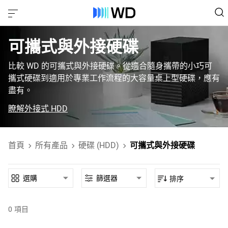
可攜式與外接硬碟
比較 WD 的可攜式與外接硬碟。從適合隨身攜帶的小巧可
攜式硬碟到適用於專業工作流程的大容量桌上型硬碟，應有
盡有。
瞭解外接式 HDD
首頁
所有產品
硬碟 (HDD)
可攜式與外接硬碟
選購
篩選器
排序
0
項目