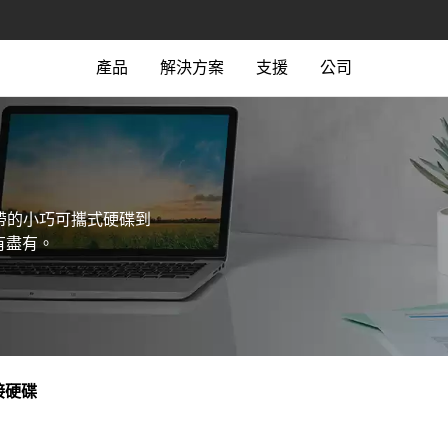
產品
解決方案
支援
公司
攜帶的小巧可攜式硬碟到
有盡有。
接硬碟