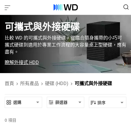
可攜式與外接硬碟
比較 WD 的可攜式與外接硬碟。從適合隨身攜帶的小巧可
攜式硬碟到適用於專業工作流程的大容量桌上型硬碟，應有
盡有。
瞭解外接式 HDD
首頁
所有產品
硬碟 (HDD)
可攜式與外接硬碟
選購
篩選器
排序
0
項目