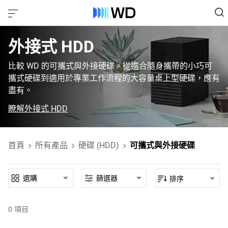
外接式 HDD‎
比較 WD 的可攜式與外接硬碟。從適合隨身攜帶的小巧可
攜式硬碟到適用於專業工作流程的大容量桌上型硬碟，應有
盡有。
瞭解外接式 HDD
首頁
所有產品
硬碟 (HDD)
可攜式與外接硬碟
選購
篩選器
排序
0
項目