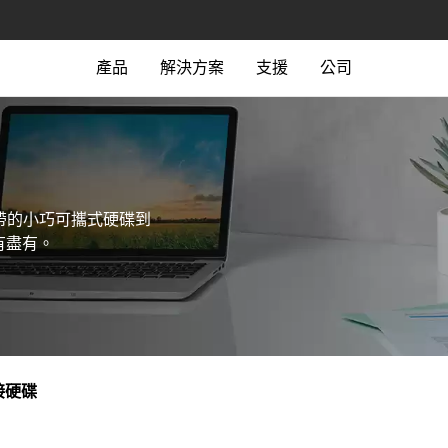
產品
解決方案
支援
公司
攜帶的小巧可攜式硬碟到
有盡有。
接硬碟