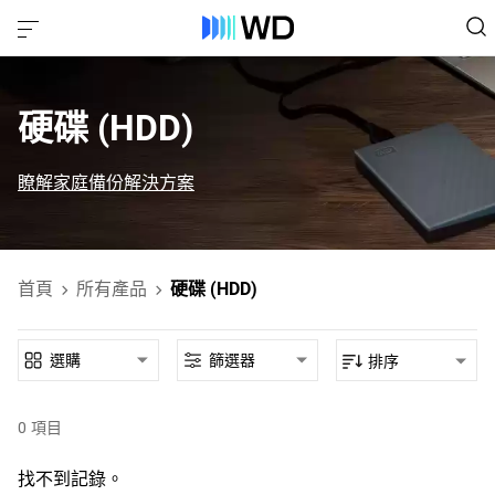
硬碟 (HDD)‎
瞭解家庭備份解決方案
首頁
所有產品
硬碟 (HDD)
選購
篩選器
排序
0
項目
找不到記錄。