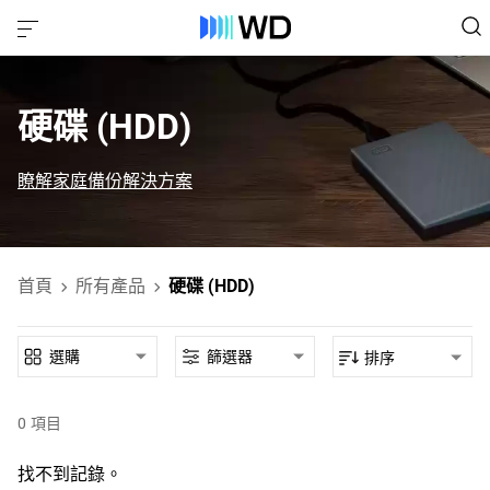
硬碟 (HDD)‎
瞭解家庭備份解決方案
首頁
所有產品
硬碟 (HDD)
選購
篩選器
排序
0
項目
找不到記錄。