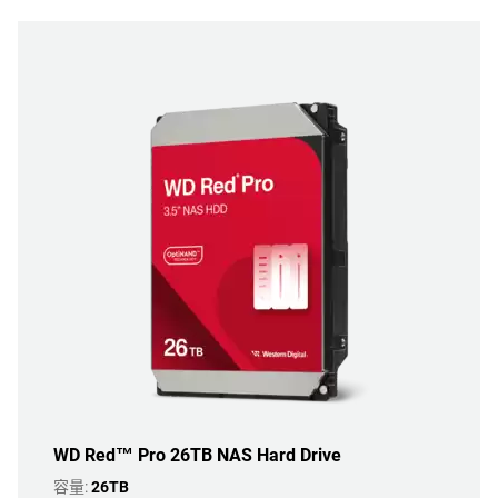
WD Red™ Pro 26TB NAS Hard Drive
容量:
26TB