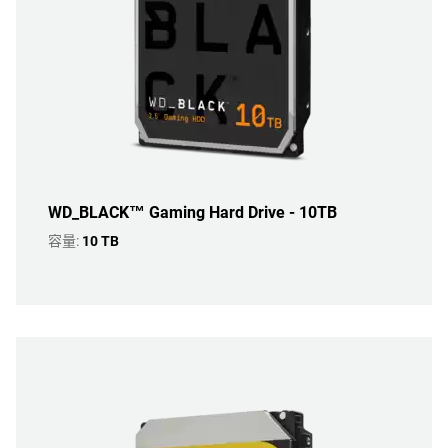
WD_BLACK™ Gaming Hard Drive - 10TB
容量:
10 TB