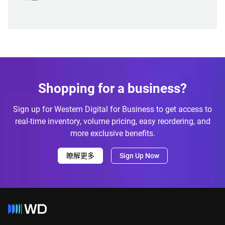
Shopping for a business?
Sign up for Western Digital for Business to get access to
real-time inventory, volume pricing, easy reordering, and
more exclusive benefits.
瞭解更多
Sign Up Now