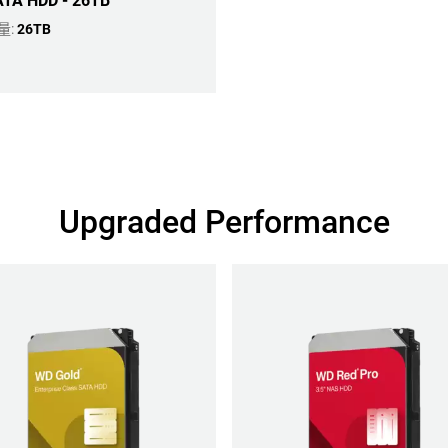
TA HDD - 26TB
量:
26TB
Upgraded Performance