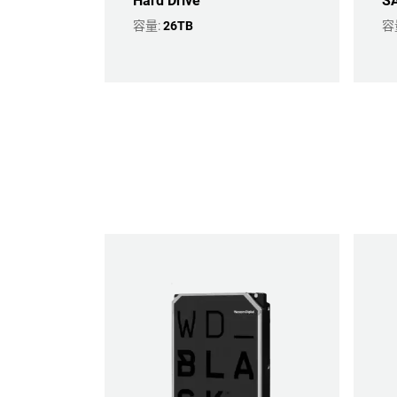
Hard Drive
SA
容量:
26TB
容