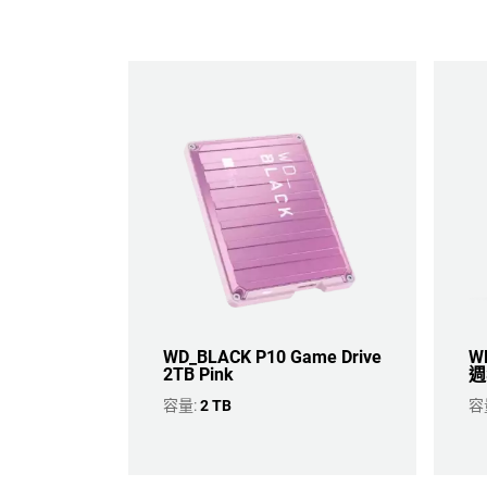
WD_BLACK P10 Game Drive
WD
2TB Pink
週
容量:
2 TB
容