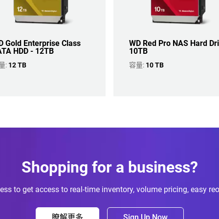
 Gold Enterprise Class
WD Red Pro NAS Hard Dr
TA HDD - 12TB
10TB
量:
12 TB
容量:
10 TB
Shopping for a business?
ess to get access to real-time inventory, volume pricing, easy re
瞭解更多
Sign Up Now