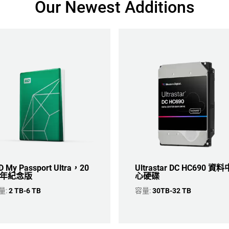
Our Newest Additions
 My Passport Ultra，20
Ultrastar DC HC690 資料
年紀念版
心硬碟
量:
2 TB-6 TB
容量:
30TB-32 TB