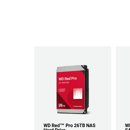
WD Red™ Pro 26TB NAS
WD