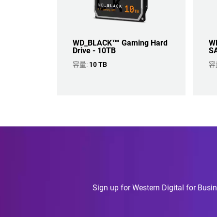
WD_BLACK™ Gaming Hard
WD
Drive - 10TB
SA
容量:
10 TB
容
Sign up for Western Digital for Busin