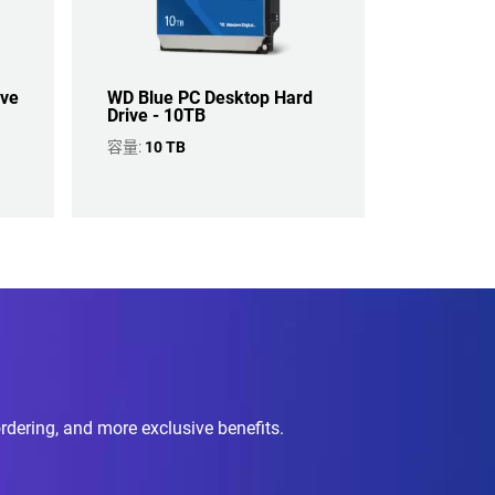
ive
WD Blue PC Desktop Hard
Drive - 10TB
容量:
10 TB
ordering, and more exclusive benefits.