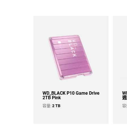
WD_BLACK P10 Game Drive
WD
2TB Pink
週
容量:
2 TB
容