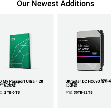
Our Newest Additions
 My Passport Ultra，20
Ultrastar DC HC690 資料
年紀念版
心硬碟
量:
2 TB-6 TB
容量:
30TB-32 TB