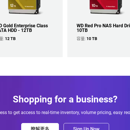
 Gold Enterprise Class
WD Red Pro NAS Hard Dr
TA HDD - 12TB
10TB
量:
12 TB
容量:
10 TB
Shopping for a business?
ess to get access to real-time inventory, volume pricing, easy re
瞭解更多
Sign Up Now