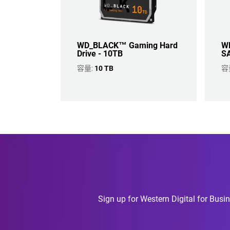
WD_BLACK™ Gaming Hard
WD
Drive - 10TB
SA
容量:
10 TB
容
Sign up for Western Digital for Busin