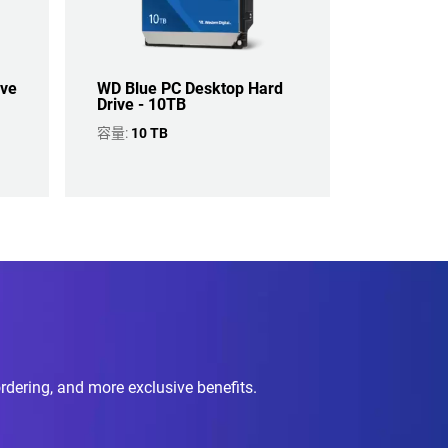
ive
WD Blue PC Desktop Hard
Drive - 10TB
容量:
10 TB
ordering, and more exclusive benefits.