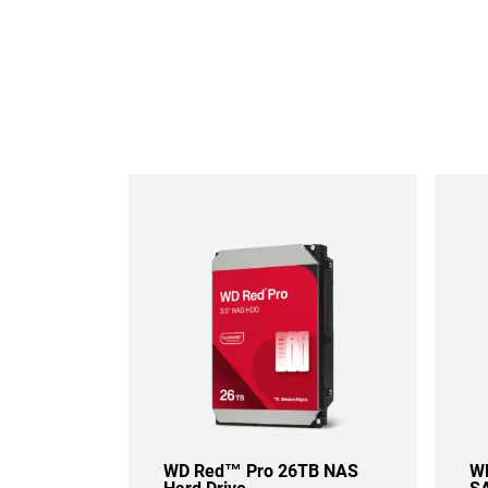
WD Red™ Pro 26TB NAS
WD