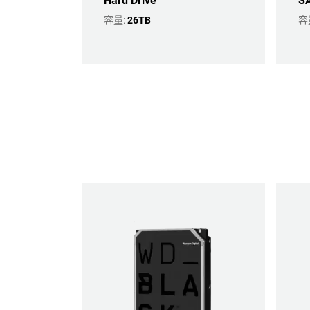
Hard Drive
SA
容量:
26TB
容