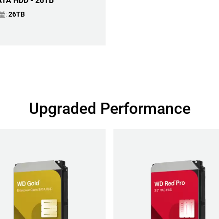
TA HDD - 26TB
量:
26TB
Upgraded Performance