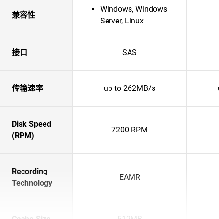
Windows, Windows
兼容性
Server, Linux
接口
SAS
传输速率
up to 262MB/s
Disk Speed
7200 RPM
(RPM)
Recording
EAMR
Technology
Cache Size
512MB