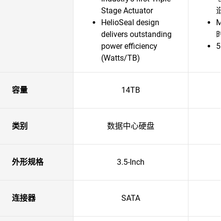
Stage Actuator
HelioSeal design
delivers outstanding
power efficiency
(Watts/TB)
容量
14TB
类别
数据中心硬盘
外形规格
3.5-Inch
连接器
SATA