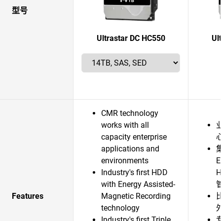
型号
Ultrastar DC HC550
Ul
CMR technology
works with all
capacity enterprise
applications and
environments
Industry's first HDD
H
with Energy Assisted-
Features
Magnetic Recording
technology
Industry's first Triple