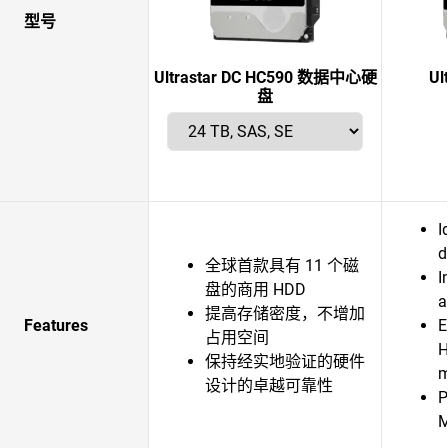
型号
Ultrastar DC HC590 数据中心硬
Ul
盘
I
d
全球首款具有 11 个磁
I
盘的商用 HDD
a
提高存储密度，不增加
Features
E
占用空间
H
保持经实地验证的硬件
m
设计的卓越可靠性
P