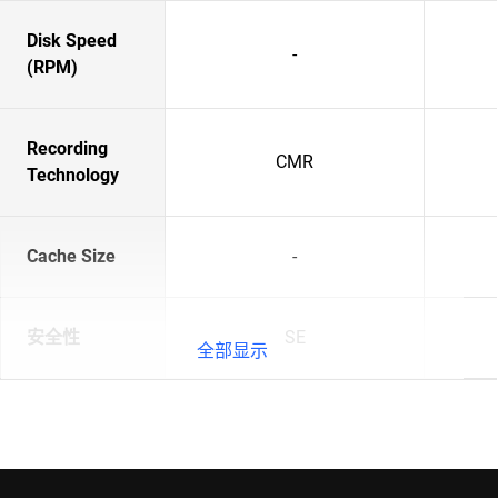
Disk Speed
-
(RPM)
Recording
CMR
Technology
Cache Size
-
安全性
SE
全部显示