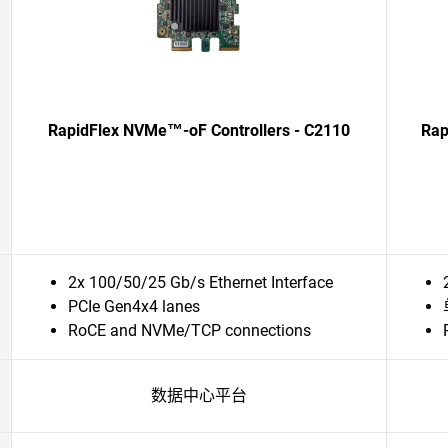
RapidFlex NVMe™-oF Controllers - C2110
Ra
2x 100/50/25 Gb/s Ethernet Interface
PCIe Gen4x4 lanes
RoCE and NVMe/TCP connections
数据中心平台