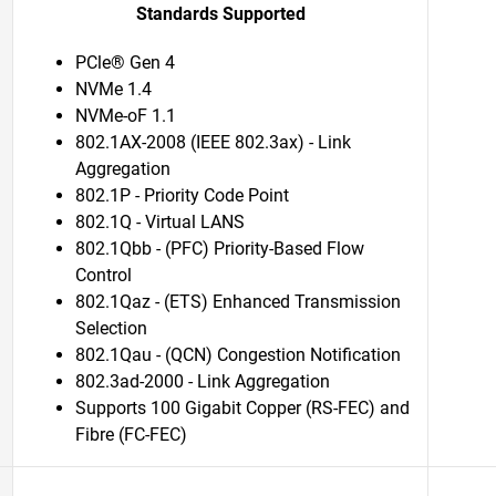
Standards Supported
PCle® Gen 4
NVMe 1.4
NVMe-oF 1.1
802.1AX-2008 (IEEE 802.3ax) - Link
Aggregation
802.1P - Priority Code Point
802.1Q - Virtual LANS
802.1Qbb - (PFC) Priority-Based Flow
Control
802.1Qaz - (ETS) Enhanced Transmission
Selection
802.1Qau - (QCN) Congestion Notification
802.3ad-2000 - Link Aggregation
Supports 100 Gigabit Copper (RS-FEC) and
Fibre (FC-FEC)