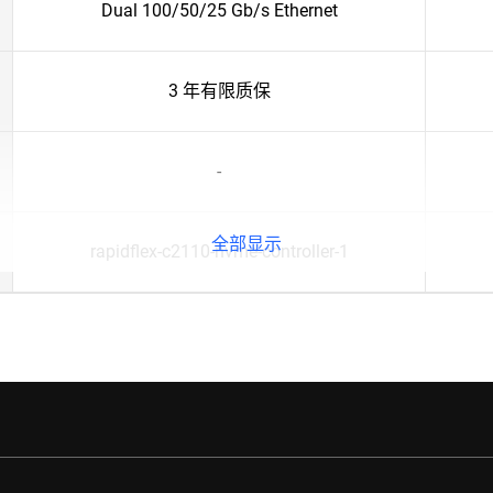
Dual 100/50/25 Gb/s Ethernet
3 年有限质保
-
全部显示
rapidflex-c2110-nvme-controller-1