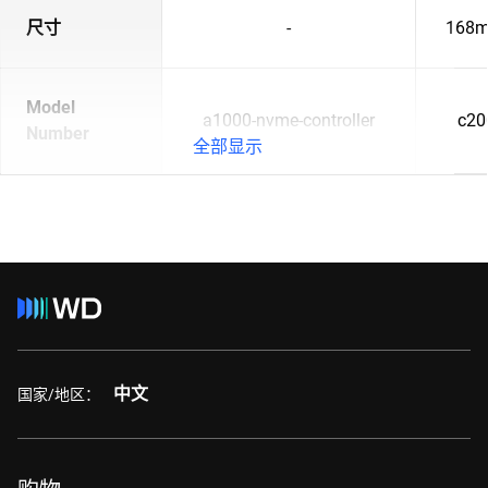
尺寸
-
168m
Model
a1000-nvme-controller
c20
Number
全部显示
中文
国家/地区：