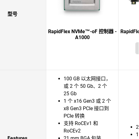
型号
RapidFlex NVMe™-oF 控制器 -
RapidF
A1000
100 GB 以太网接口，
或 2 个 50 Gb、2 个
25 Gb
1 个 x16 Gen3 或 2 个
x8 Gen3 PCIe 接口到
PCIe 转换
支持 RoCEv1 和
RoCEv2
1
Features
21 mm BGA 包装