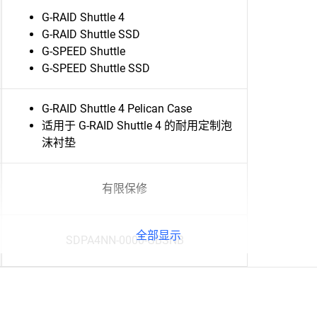
G-RAID Shuttle 4
G-RAID Shuttle SSD
G-SPEED Shuttle
G-SPEED Shuttle SSD
G-RAID Shuttle 4 Pelican Case
适用于 G-RAID Shuttle 4 的耐用定制泡
沫衬垫
有限保修
全部显示
SDPA4NN-0000-GBSNB