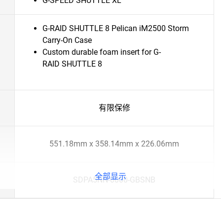
G-SPEED SHUTTLE XL
G-RAID SHUTTLE 8 Pelican iM2500 Storm
Carry-On Case
Custom durable foam insert for G-
RAID SHUTTLE 8
有限保修
551.18mm x 358.14mm x 226.06mm
全部显示
SDPA5NN-0000-GBSNB