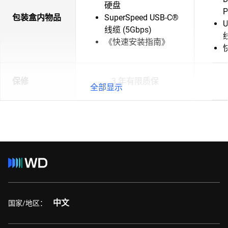
硬盘
P
包装盒内物品
SuperSpeed USB-C®
U
线缆 (5Gbps)
《快速安装指南》
保修
3 年有限质保
全部显示
中文
国家/地区：