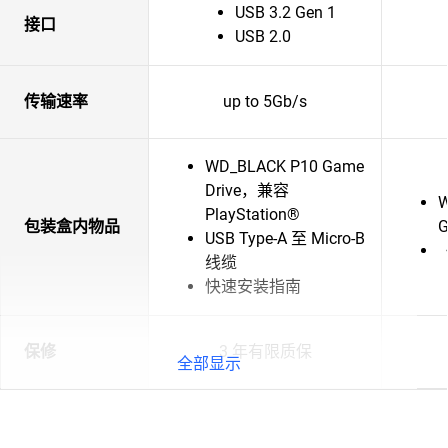
USB 3.2 Gen 1
接口
USB 2.0
传输速率
up to 5Gb/s
WD_BLACK P10 Game
Drive，兼容
W
PlayStation®
包装盒内物品
G
USB Type-A 至 Micro-B
线缆
快速安装指南
保修
3 年有限质保
全部显示