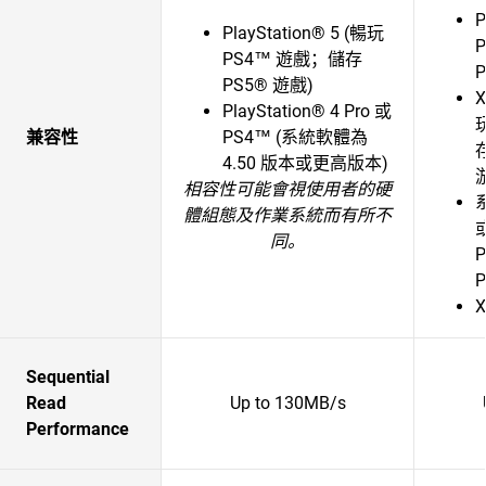
P
PlayStation® 5 (暢玩
PS4™ 遊戲；儲存
PS5® 遊戲)
X
PlayStation® 4 Pro 或
兼容性
PS4™ (系統軟體為
存
4.50 版本或更高版本)
相容性可能會視使用者的硬
體組態及作業系統而有所不
同。
P
P
X
Sequential
Read
Up to 130MB/s
Performance