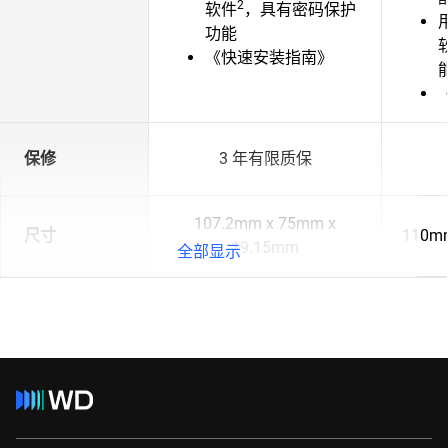
2
软件
，具有密码保护
功能
《快速安装指南》
保修
3 年有限质保
107.2mm x 75mm x
尺寸
110mm
19.15mm
全部显示