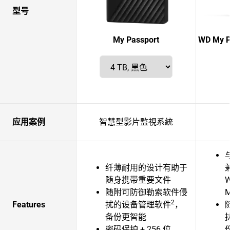
型号
My Passport
WD My P
应用案例
智慧型影片監視系統
纤薄耐用的设计有助于
随身携带重要文件
W
随附可防御勒索软件侵
2
Features
扰的设备管理软件
，
备份更智能
密码保护 + 256 位