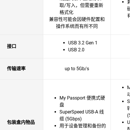
取/写入，但需要重新
格式化
兼容性可能会因硬件配置和
操作系统而有所不同
USB 3.2 Gen 1
接口
USB 2.0
传输速率
up to 5Gb/s
M
My Passport 便携式硬
S
盘
SuperSpeed USB-A 线
(
缆 (5Gbps)
包装盒内物品
U
用于设备管理和备份的