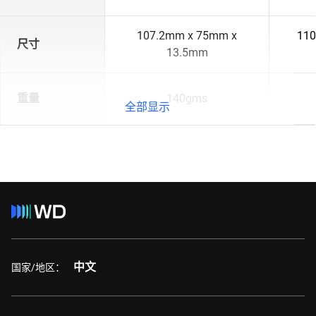
107.2mm x 75mm x
110
尺寸
13.5mm
重量
140gms
全部显示
中文
国家/地区：