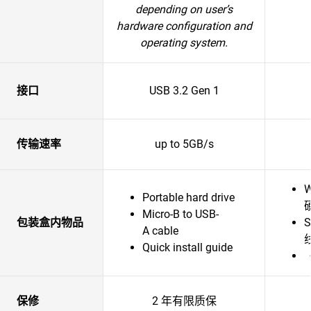
depending on user’s
hardware configuration and
operating system.
接口
USB 3.2 Gen 1
传输速率
up to 5GB/s
W
Portable hard drive
Micro-B to USB-
包装盒内物品
S
A cable
线
Quick install guide
保修
2 年有限质保