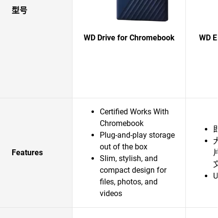
型号
WD Drive for Chromebook
WD 
Certified Works With
Chromebook
Plug-and-play storage
out of the box
Features
Slim, stylish, and
compact design for
U
files, photos, and
videos