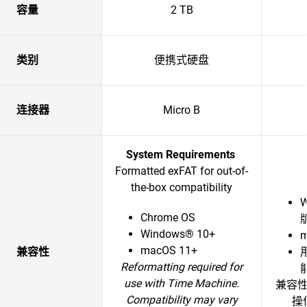
容量
2 TB
类别
便携式硬盘
连接器
Micro B
System Requirements
Formatted exFAT for out-of-
the-box compatibility
Chrome OS
Windows® 10+
m
macOS 11+
兼容性
Reformatting required for
use with Time Machine.
兼容
Compatibility may vary
操