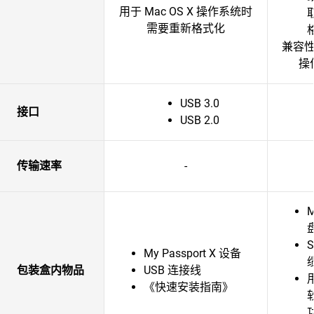
用于 Mac OS X 操作系统时
需要重新格式化
兼容
操
USB 3.0
接口
USB 2.0
传输速率
-
M
S
My Passport X 设备
缆
包装盒内物品
USB 连接线
《快速安装指南》