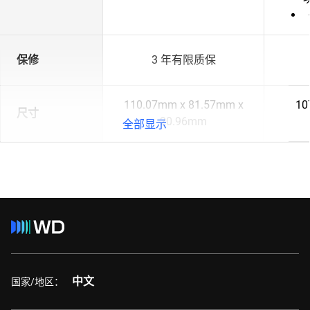
保修
3 年有限质保
110.07mm x 81.57mm x
10
尺寸
20.96mm
全部显示
中文
国家/地区：