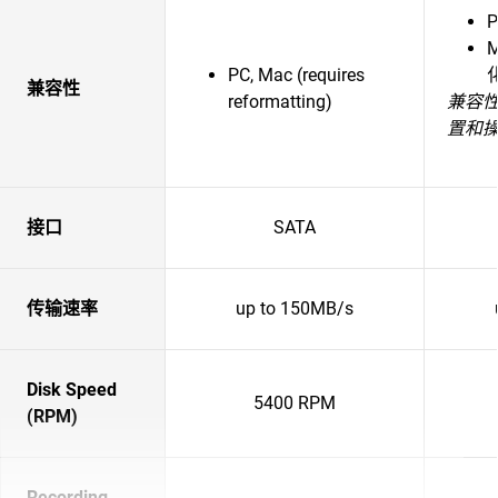
P
PC, Mac (requires
兼容性
reformatting)
兼容
置和
接口
SATA
传输速率
up to 150MB/s
Disk Speed
5400 RPM
(RPM)
Recording