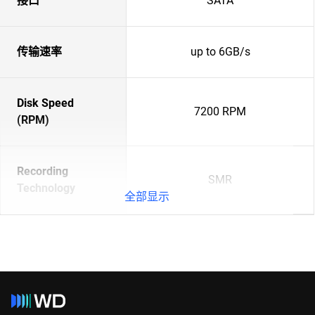
接口
SATA
传输速率
up to 6GB/s
Disk Speed
7200 RPM
(RPM)
Recording
SMR
Technology
全部显示