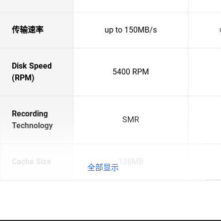
传输速率
up to 150MB/s
Disk Speed
5400 RPM
(RPM)
Recording
SMR
Technology
Cache Size
128MB
全部显示