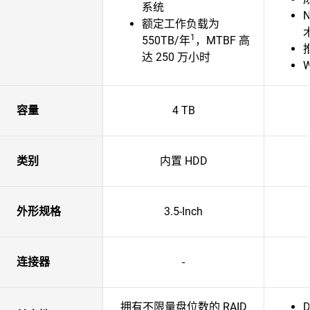
系统
额定工作负载为
1
550TB/年
，MTBF 高
达 250 万小时
容量
4 TB
类别
内置 HDD
外形规格
3.5-Inch
连接器
-
拥有不限量盘位数的 RAID
D