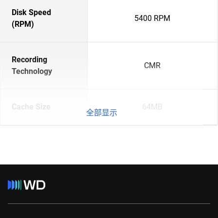
Disk Speed
5400 RPM
(RPM)
Recording
CMR
Technology
Cache Size
64MB
全部显示